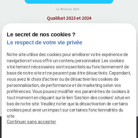
Le 28 février 2024
Qualibat 2023 et 2024
Pour la quatrième et la cinquième année consécutive, nous avons
obtenus la certification Qualibat ! ¤ Maçonnerie, technicité
Le secret de nos cookies ?
courante ¤ ¤ Carrelage et revêtement, technicité confirmé ...
Le respect de votre vie privée
Voir cette actualité
Notre site utilise des cookies pour améliorer votre expérience de
navigation et vous offrir un contenu personnalisé. Les cookies
«
1
2
3
4
5
6
7
8
9
10
»
strictement nécessaires sont essentiels au fonctionnement de
base de notre site et ne peuvent pas être désactivés. Cependant,
vous avez le choix d'activer ou de désactiver les cookies de
personnalisation, de performance et de marketing selon vos
préférences. Vous pouvez modifier vos paramètres de cookies à
tout moment en cliquant sur le lien 'Gestion des cookies' situé en
bas de notre site. Veuillez noter que la désactivation de certains
cookies peut avoir un impact sur certaines fonctionnalités du
site.
Continuer sans accepter