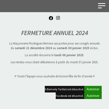
Panneau de gestion des cookies
FERMETURE ANNUEL 2024
La Maçonnerie Rodrigues fermera ses portes pour ses congés annuels
du
samedi 21 décembre 2024
au
samedi 04 janvier 2025
inclus.
La société réouvrira le
lundi 06 janvier 2025
.
Les rendez-vous client débuterons à partir du mardi 07 janvier 2025.
¤ Toute l'équipe vous souhaite de bonne fête de fin d'année ¤
X (formerly Twitter) est désactivé.
Autoriser
Facebook est désactivé.
Autoriser