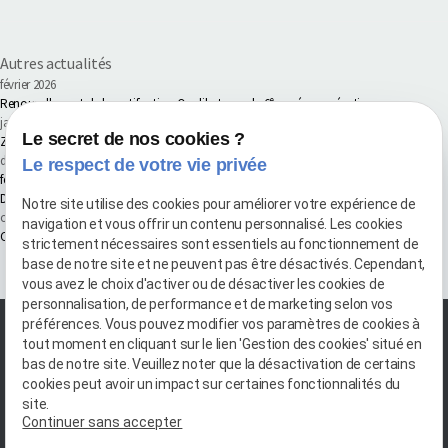
Autres actualités
février 2026
Renouvellement de la certification Qualibat pour la 6ᵉ année consécutive
janvier 2026
Le secret de nos cookies ?
Zone d'intervention pour vos travaux de Maçonnerie, Carrelage & Maitrise d'ouvrage
décembre 2025
Le respect de votre vie privée
fermeture annuel 2025
Des travaux pensés pour les Pros
Notre site utilise des cookies pour améliorer votre expérience de
octobre 2025
navigation et vous offrir un contenu personnalisé. Les cookies
Carrelage : les types et formats tendance à adopter en 2025
strictement nécessaires sont essentiels au fonctionnement de
base de notre site et ne peuvent pas être désactivés. Cependant,
Voir toutes les actualités
vous avez le choix d'activer ou de désactiver les cookies de
personnalisation, de performance et de marketing selon vos
préférences. Vous pouvez modifier vos paramètres de cookies à
tout moment en cliquant sur le lien 'Gestion des cookies' situé en
bas de notre site. Veuillez noter que la désactivation de certains
cookies peut avoir un impact sur certaines fonctionnalités du
site.
Continuer sans accepter