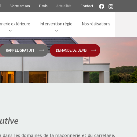
l
Votre artisan
Devis
Actualités
Contact
nerie extérieure
Intervention régie
Nos réalisations
RAPPEL GRATUIT
DEMANDE DE DEVIS
utive
e
dans les domaines de la maçonnerie et du carrelage.