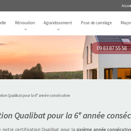
Accuei
elle
Rénovation
Agrandissement
Pose de carrelage
Maçon
09 83 87 55 58
ation Qualibat pour la 6ᵉ année consécutive
tion Qualibat pour la 6ᵉ année conséc
 notre certification Qualibat pour la
sixième année consécutiv