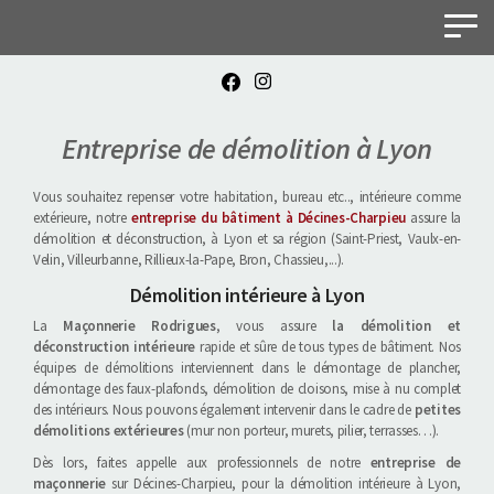
Panneau de gestion des cookies
Entreprise de démolition à Lyon
Vous souhaitez repenser votre habitation, bureau etc.., intérieure comme
extérieure, notre
entreprise du bâtiment à Décines-Charpieu
assure la
démolition et déconstruction, à Lyon et sa région (Saint-Priest, Vaulx-en-
Velin, Villeurbanne, Rillieux-la-Pape, Bron, Chassieu,...).
Démolition intérieure à Lyon
La
Maçonnerie Rodrigues
, vous assure
la démolition et
déconstruction intérieure
rapide et sûre de tous types de bâtiment. Nos
équipes de démolitions interviennent dans le démontage de plancher,
démontage des faux-plafonds, démolition de cloisons, mise à nu complet
des intérieurs. Nous pouvons également intervenir dans le cadre de
petites
démolitions extérieures
(mur non porteur, murets, pilier, terrasses…).
Dès lors, faites appelle aux professionnels de notre
entreprise de
maçonnerie
sur Décines-Charpieu, pour la démolition intérieure à Lyon,