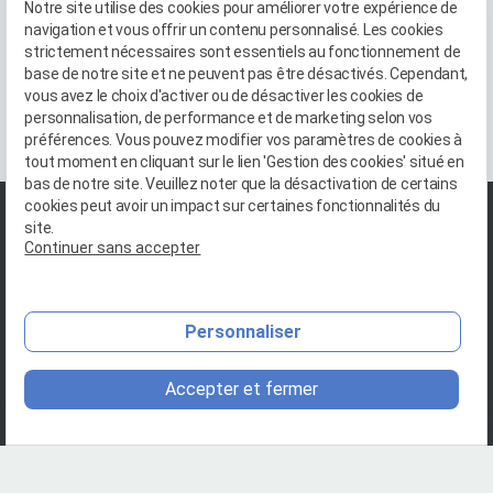
VOIR TOUTES LES ACTUALITÉS
Notre site utilise des cookies pour améliorer votre expérience de
navigation et vous offrir un contenu personnalisé. Les cookies
strictement nécessaires sont essentiels au fonctionnement de
base de notre site et ne peuvent pas être désactivés. Cependant,
vous avez le choix d'activer ou de désactiver les cookies de
personnalisation, de performance et de marketing selon vos
préférences. Vous pouvez modifier vos paramètres de cookies à
tout moment en cliquant sur le lien 'Gestion des cookies' situé en
bas de notre site. Veuillez noter que la désactivation de certains
cookies peut avoir un impact sur certaines fonctionnalités du
site.
Continuer sans accepter
Personnaliser
Accepter et fermer
09 83 87 55 58