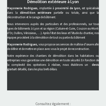
Démolition extérieure à Lyon
Maçonnerie Rodrigues
, implantée à
proximité de Lyon
, est spécialisée
dans la
démolition extérieure
partielle ou totale, ainsi que la
déconstruction et le curage de bâtiment.
Nous intervenons auprès des particuliers et des professionnels, sur tous
types de bâtiments à Lyon et sa région (Caluire-et-Cuire, Couzon-au-Mont-
d’Or, Oullins, Vénissieux, …). Après l'état des lieux et l'étude du chantier, nos
équipes procèdent à la démolition de tout ou partie du bâtiment
Maçonnerie Rodrigues
, vous propose ses services de maîtrise d'œuvre afin
de définir et de mettre en place avec vous le projet de reconstruction.
Notre expérience des chantiers de démolition dans les habitations ou
entreprises vous garantisse une démolition en toute sécurité. En fonction de
la complexité des opérations à réaliser, nous établirons un
devis
gratuit
détaillé, dans les plus brefs délais.
Consultez également :