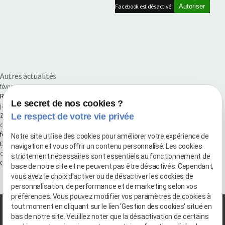
Facebook est désactivé.
Autoriser
Autres actualités
février 2026
Renouvellement de la certification Qualibat pour la 6ᵉ année consécutive
Le secret de nos cookies ?
janvier 2026
Zone d'intervention pour vos travaux de Maçonnerie, Carrelage & Maitrise d'ouvrage
Le respect de votre vie privée
décembre 2025
fermeture annuel 2025
Notre site utilise des cookies pour améliorer votre expérience de
Des travaux pensés pour les Pros
navigation et vous offrir un contenu personnalisé. Les cookies
octobre 2025
strictement nécessaires sont essentiels au fonctionnement de
Carrelage : les types et formats tendance à adopter en 2025
base de notre site et ne peuvent pas être désactivés. Cependant,
vous avez le choix d'activer ou de désactiver les cookies de
Voir toutes les actualités
personnalisation, de performance et de marketing selon vos
préférences. Vous pouvez modifier vos paramètres de cookies à
tout moment en cliquant sur le lien 'Gestion des cookies' situé en
bas de notre site. Veuillez noter que la désactivation de certains