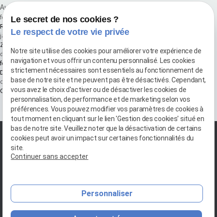
Autres actualités
février 2026
Le secret de nos cookies ?
Renouvellement de la certification Qualibat pour la 6ᵉ année consécutive
Le respect de votre vie privée
janvier 2026
Zone d'intervention pour vos travaux de Maçonnerie, Carrelage & Maitrise d'ouvrage
Notre site utilise des cookies pour améliorer votre expérience de
décembre 2025
navigation et vous offrir un contenu personnalisé. Les cookies
fermeture annuel 2025
strictement nécessaires sont essentiels au fonctionnement de
Des travaux pensés pour les Pros
base de notre site et ne peuvent pas être désactivés. Cependant,
octobre 2025
vous avez le choix d'activer ou de désactiver les cookies de
Carrelage : les types et formats tendance à adopter en 2025
personnalisation, de performance et de marketing selon vos
Voir toutes les actualités
préférences. Vous pouvez modifier vos paramètres de cookies à
tout moment en cliquant sur le lien 'Gestion des cookies' situé en
bas de notre site. Veuillez noter que la désactivation de certains
cookies peut avoir un impact sur certaines fonctionnalités du
site.
Continuer sans accepter
Personnaliser