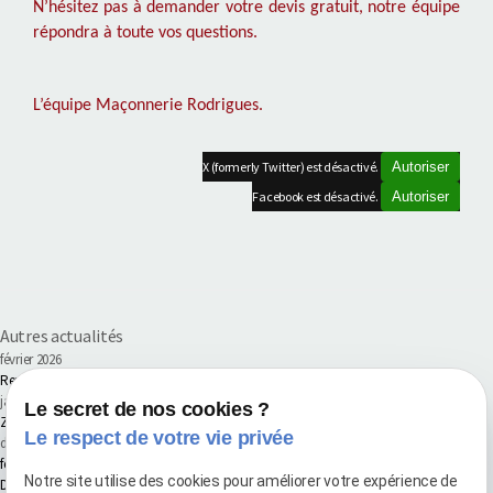
N’hésitez pas à demander votre devis gratuit, notre équipe
répondra à toute vos questions.
L’équipe Maçonnerie Rodrigues.
X (formerly Twitter) est désactivé.
Autoriser
Facebook est désactivé.
Autoriser
Autres actualités
février 2026
Renouvellement de la certification Qualibat pour la 6ᵉ année consécutive
janvier 2026
Le secret de nos cookies ?
Zone d'intervention pour vos travaux de Maçonnerie, Carrelage & Maitrise d'ouvrage
Le respect de votre vie privée
décembre 2025
fermeture annuel 2025
Notre site utilise des cookies pour améliorer votre expérience de
Des travaux pensés pour les Pros