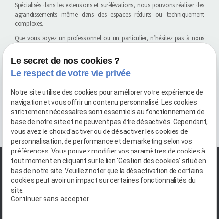
Spécialisés dans les extensions et surélévations, nous pouvons réaliser des
agrandissements même dans des espaces réduits ou techniquement
complexes.
Que vous soyez un professionnel ou un particulier, n’hésitez pas à nous
contacter pour nous faire part de votre projet.
Le secret de nos cookies ?
Nous vous accompagnons de l’étude à la réalisation, avec des solutions sur
mesure adaptées à vos besoins.
Le respect de votre vie privée
L'équipe Maçonnerie Rodrigues.
Notre site utilise des cookies pour améliorer votre expérience de
navigation et vous offrir un contenu personnalisé. Les cookies
RETOUR À LA LISTE
CONTACTEZ-NOUS
strictement nécessaires sont essentiels au fonctionnement de
base de notre site et ne peuvent pas être désactivés. Cependant,
vous avez le choix d'activer ou de désactiver les cookies de
personnalisation, de performance et de marketing selon vos
préférences. Vous pouvez modifier vos paramètres de cookies à
tout moment en cliquant sur le lien 'Gestion des cookies' situé en
bas de notre site. Veuillez noter que la désactivation de certains
cookies peut avoir un impact sur certaines fonctionnalités du
site.
Continuer sans accepter